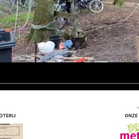
V
OTERIJ
ONZE 