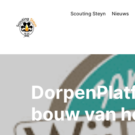
Scouting Steyn
Nieuws
DorpenPlat
bouw van h