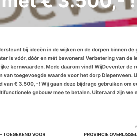
met € 3.500,- !
steunt bij ideeën in de wijken en de dorpen binnen de 
ter is vóór, dóór en mét bewoners! Verbetering van de l
grijke kernwaarden. Mede daarom vindt WijDeventer de r
en van toegevoegde waarde voor het dorp Diepenveen. U
d van € 3.500, -! Wij gaan deze bijdrage gebruiken om 
tifunctionele gebouw mee te betalen. Uiteraard zijn we er
V
, - TOEGEKEND VOOR
PROVINCIE OVERIJSSE