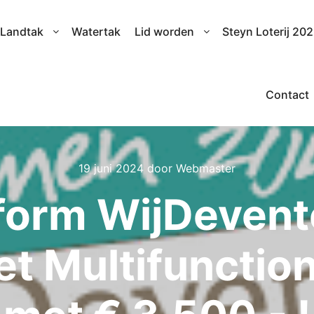
Landtak
Watertak
Lid worden
Steyn Loterij 20
Contact
19 juni 2024
door
Webmaster
form WijDevente
et Multifunctio