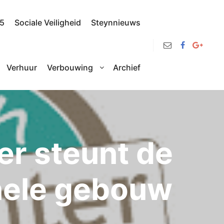
25
Sociale Veiligheid
Steynnieuws
Verhuur
Verbouwing
Archief
r steunt de
nele gebouw