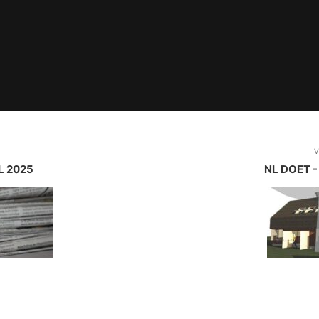
V
L 2025
NL DOET 