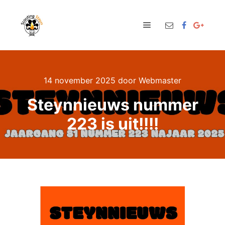
Hoofdmenu
14 november 2025
door
Webmaster
Steynnieuws nummer
223 is uit!!!!